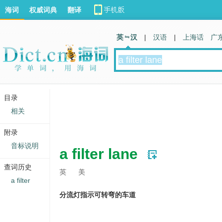
海词
权威词典
翻译
英 汉
|
汉语
|
上海话
广
目录
相关
附录
音标说明
a filter lane
查词历史
英
美
a filter
分流灯指示可转弯的车道