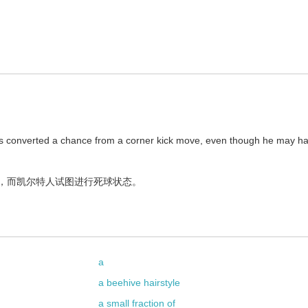
s converted a chance from a corner kick move, even though he may h
，而凯尔特人试图进行死球状态。
a
a beehive hairstyle
a small fraction of