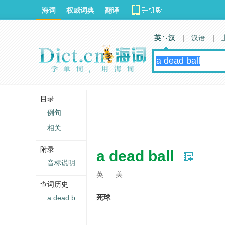
海词
权威词典
翻译
英 汉
|
汉语
|
目录
例句
相关
附录
a dead ball
音标说明
英
美
查词历史
死球
a dead b