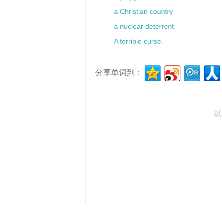
a Christian country
a nuclear deterrent
A terrible curse.
分享单词到：
以