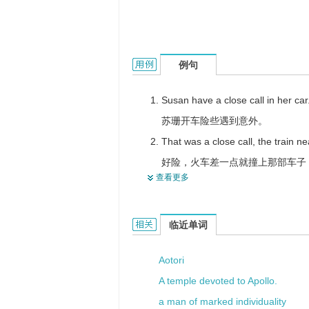
a close call的用法和样例：
例句
Susan have a close call in her car
苏珊开车险些遇到意外。
That was a close call, the train nea
好险，火车差一点就撞上那部车子
查看更多
We didn't actually hit the other car
我们倒并未撞上那辆汽车，可险些
a close call的相关资料：
临近单词
Aotori
A temple devoted to Apollo.
a man of marked individuality