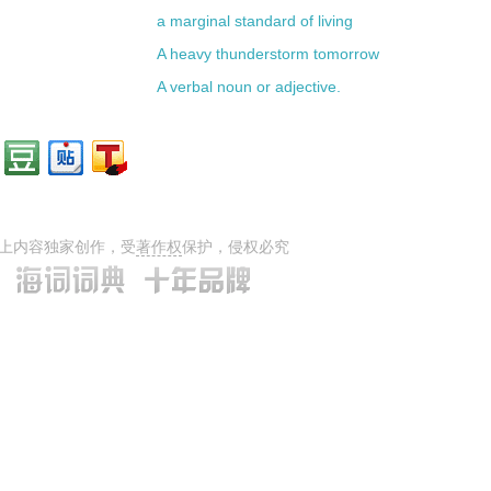
a marginal standard of living
A heavy thunderstorm tomorrow
A verbal noun or adjective.
上内容独家创作，受
著作权
保护，侵权必究