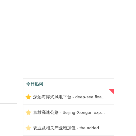
今日热词
深远海浮式风电平台 - deep-sea floating wind power platform
京雄高速公路 - Beijing-Xiongan expressway
农业及相关产业增加值 - the added value of agriculture and related industries