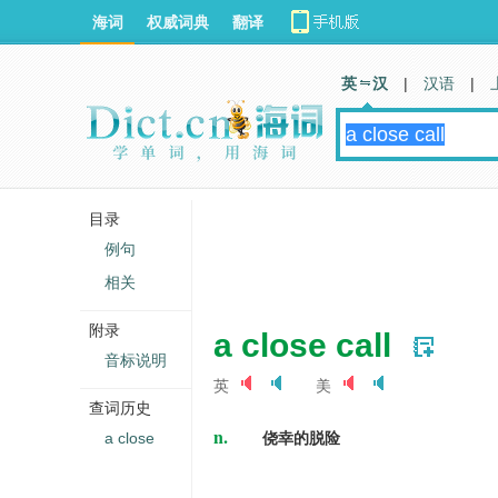
海词
权威词典
翻译
英 汉
|
汉语
|
目录
例句
相关
附录
a close call
音标说明
英
美
查词历史
n.
a close
侥幸的脱险