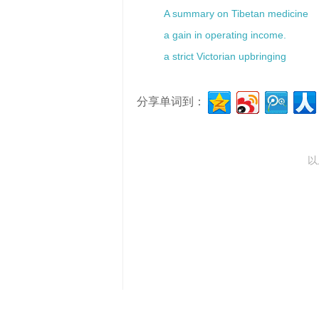
A summary on Tibetan medicine
a gain in operating income.
a strict Victorian upbringing
分享单词到：
以