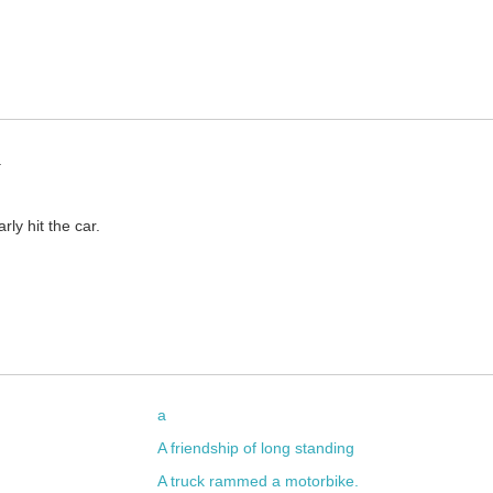
.
rly hit the car.
, but it was a close call.
出了事。
a
A friendship of long standing
A truck rammed a motorbike.