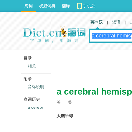
海词
权威词典
翻译
英 汉
|
汉语
|
目录
相关
附录
音标说明
a cerebral hemis
查词历史
英
美
a cerebr
大脑半球