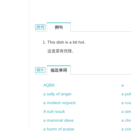
a bit hot的用法和样例：
例句
This dish is a bit hot.
这道菜有些辣。
a bit hot的相关资料：
临近单词
AQBA
a
a sally of anger
a poli
a modest request
a ro
A null result.
a sim
a manorial slave
a cl
a hymn of praise
a cri