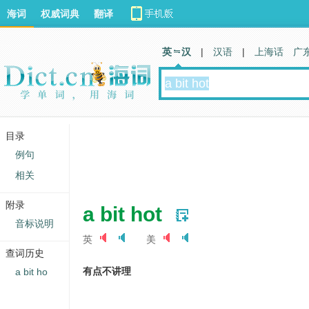
海词
权威词典
翻译
英 汉
|
汉语
|
上海话
广
目录
例句
相关
附录
a bit hot
音标说明
英
美
查词历史
有点不讲理
a bit ho