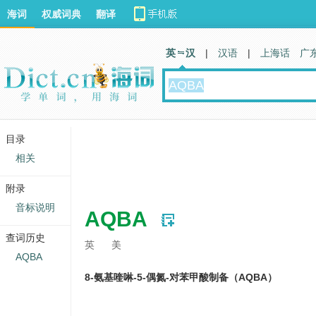
海词
权威词典
翻译
英 汉
|
汉语
|
上海话
广
目录
相关
附录
音标说明
AQBA
查词历史
英
美
AQBA
8-氨基喹啉-5-偶氮-对苯甲酸制备（AQBA）