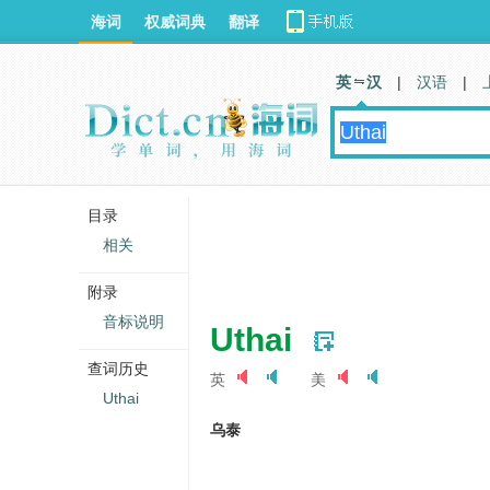
海词
权威词典
翻译
英 汉
|
汉语
|
目录
相关
附录
音标说明
Uthai
查词历史
英
美
Uthai
乌泰