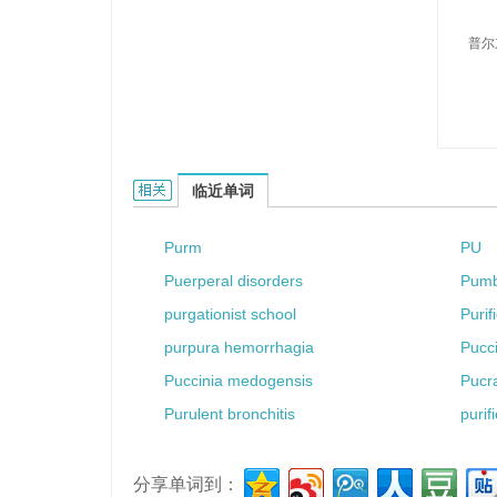
普尔
Purdom的相关资料：
临近单词
Purm
PU
Puerperal disorders
Pumb
purgationist school
Purif
purpura hemorrhagia
Pucc
Puccinia medogensis
Pucr
Purulent bronchitis
purif
分享单词到：