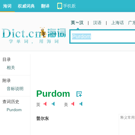
海词
权威词典
翻译
英 汉
|
汉语
|
上海话
广
目录
相关
附录
音标说明
Purdom
查词历史
英
美
Purdom
释义常用
普尔东