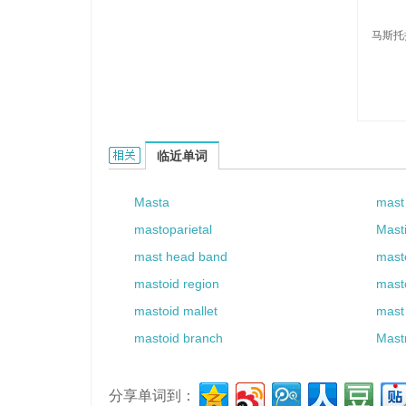
马斯托
Mastola的相关资料：
临近单词
Masta
mast
mastoparietal
Mast
mast head band
mast
mastoid region
mast
mastoid mallet
mast
mastoid branch
Mast
分享单词到：