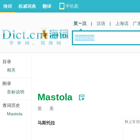
海词
权威词典
翻译
英 汉
|
汉语
|
上海话
广
目录
相关
附录
音标说明
Mastola
查词历史
英
美
Mastola
释义常用
马斯托拉