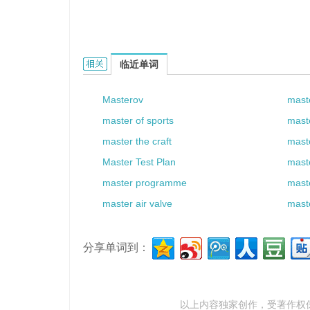
Master Cup的相关资料：
临近单词
Masterov
mast
master of sports
mast
master the craft
mast
Master Test Plan
mast
master programme
mast
master air valve
mast
分享单词到：
以上内容独家创作，受
著作权