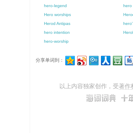
hero-legend
hero
Hero worships
Hero
Herod Antipas
hero
hero intention
Herol
hero-worship
分享单词到：
以上内容独家创作，受
著作