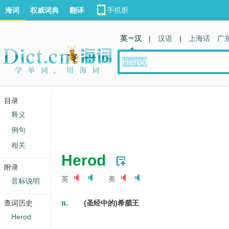
海词
权威词典
翻译
英 汉
|
汉语
|
上海话
广
目录
释义
例句
相关
Herod
附录
英
美
音标说明
n.
查词历史
(圣经中的)希腊王
Herod