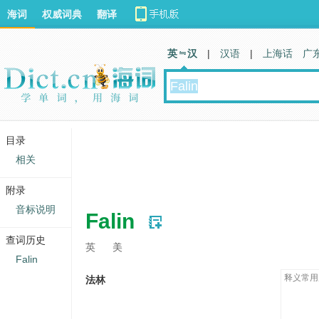
海词
权威词典
翻译
英 汉
|
汉语
|
上海话
广
目录
相关
附录
音标说明
Falin
查词历史
英
美
Falin
释义常用
法林