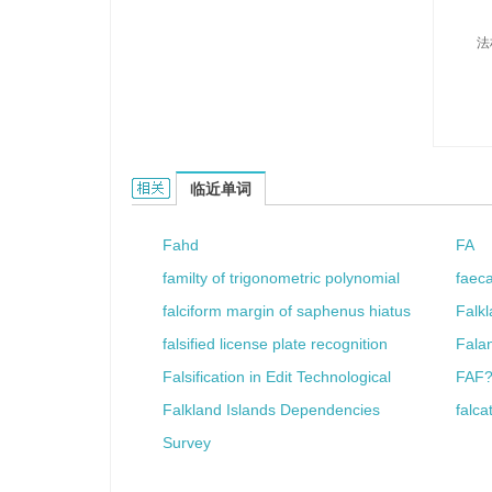
法
Falin的相关资料：
临近单词
Fahd
FA
familty of trigonometric polynomial
faeca
falciform margin of saphenus hiatus
Falkl
falsified license plate recognition
Falan
Falsification in Edit Technological
FAF?
Falkland Islands Dependencies
falca
Survey