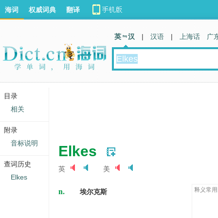
海词
权威词典
翻译
英 汉
|
汉语
|
上海话
广
目录
相关
附录
音标说明
Elkes
查词历史
英
美
Elkes
n.
释义常用
埃尔克斯