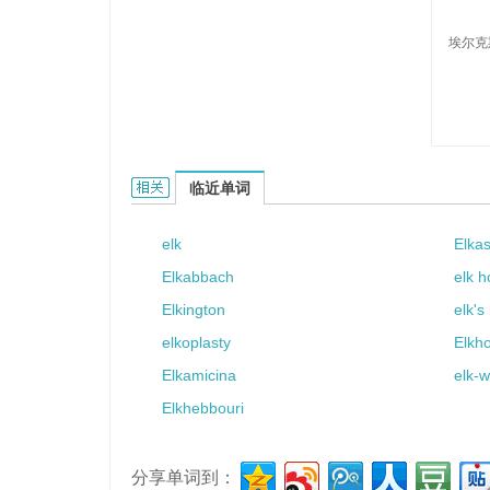
埃尔克
Elkes的相关资料：
临近单词
elk
Elkas
Elkabbach
elk 
Elkington
elk's
elkoplasty
Elkh
Elkamicina
elk-
Elkhebbouri
分享单词到：