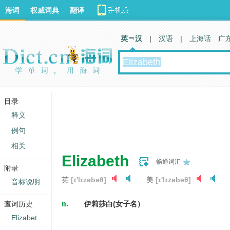
海词
权威词典
翻译
英 汉
|
汉语
|
上海话
广
目录
释义
例句
相关
Elizabeth
畅通词汇
附录
英
[ɪ'lɪzəbəθ]
美
[ɪ'lɪzəbəθ]
音标说明
n.
查词历史
伊莉莎白(女子名）
Elizabet