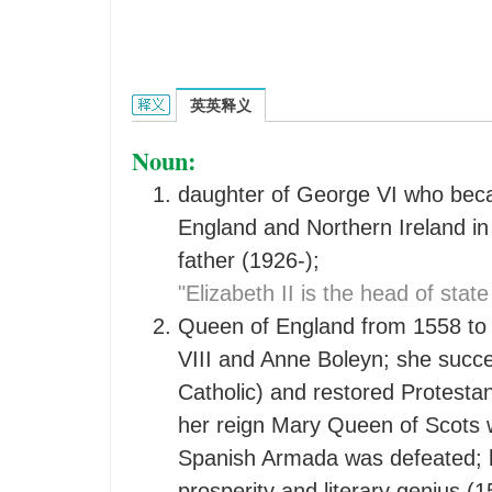
Elizabeth的英文翻译是什么意思，词典释义与在线
英英释义
Noun:
daughter of George VI who bec
England and Northern Ireland in
father (1926-);
"Elizabeth II is the head of state
Queen of England from 1558 to 
VIII and Anne Boleyn; she succ
Catholic) and restored Protesta
her reign Mary Queen of Scots 
Spanish Armada was defeated; 
prosperity and literary genius (