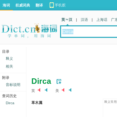
海词
权威词典
翻译
英 汉
|
汉语
|
上海话
广
目录
释义
相关
附录
Dirca
音标说明
英
美
查词历史
释义常用
革木属
Dirca