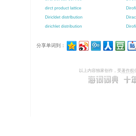
dirct product lattice
Dirof
Diricldet distrlbution
Dirac
dirichlet distribution
Dirof
分享单词到：
以上内容独家创作，受
著作权