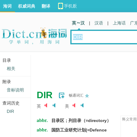
海词
权威词典
翻译
英 汉
|
汉语
|
上海话
广
目录
相关
附录
音标说明
DIR
畅通词汇
查词历史
英
美
DIR
abbr.
释义常用
目录区；列目录（=directory）
abbr.
国防工业研究计划(=Defence