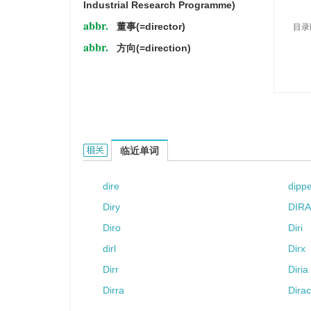
Industrial Research Programme)
abbr.
董事(=director)
目录
abbr.
方向(=direction)
DIR的相关资料：
临近单词
dire
dipp
Diry
DIR
Diro
Diri
dirl
Dirx
Dirr
Diria
Dirra
Dira