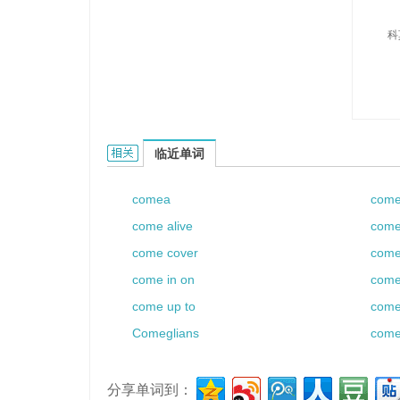
科
Comeau的相关资料：
临近单词
comea
com
come alive
come
come cover
come
come in on
come
come up to
come
Comeglians
come
分享单词到：