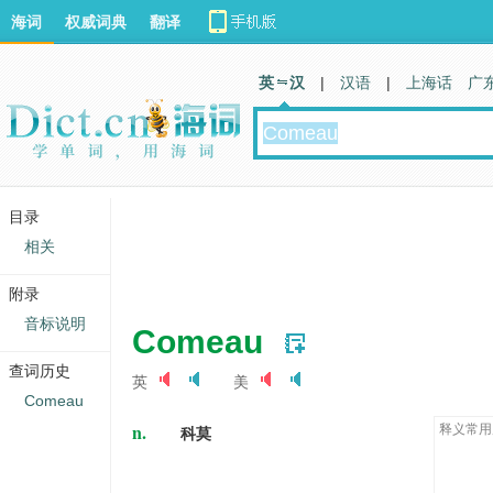
海词
权威词典
翻译
英 汉
|
汉语
|
上海话
广
目录
相关
附录
音标说明
Comeau
查词历史
英
美
Comeau
n.
释义常用
科莫