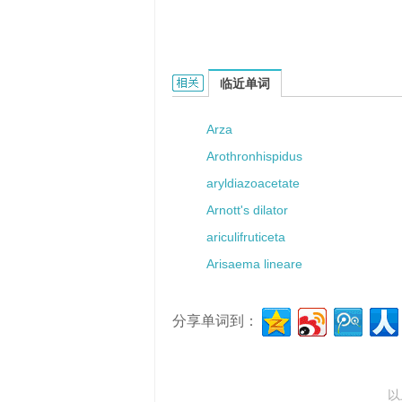
Arike的相关资料：
临近单词
Arza
Arothronhispidus
aryldiazoacetate
Arnott's dilator
ariculifruticeta
Arisaema lineare
分享单词到：
以