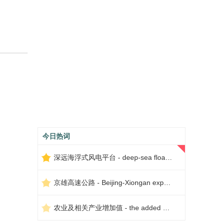
今日热词
深远海浮式风电平台 - deep-sea floating wind power platform
京雄高速公路 - Beijing-Xiongan expressway
农业及相关产业增加值 - the added value of agriculture and related industries