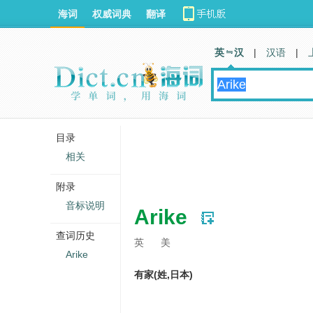
海词
权威词典
翻译
英 汉
|
汉语
|
目录
相关
附录
音标说明
Arike
查词历史
英
美
Arike
有家(姓,日本)