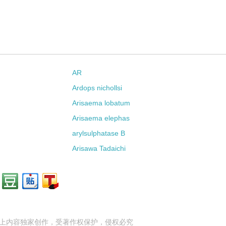
AR
Ardops nichollsi
Arisaema lobatum
Arisaema elephas
arylsulphatase B
Arisawa Tadaichi
上内容独家创作，受
著作权
保护，侵权必究