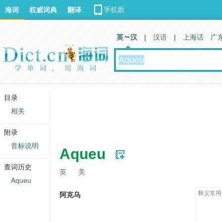
海词
权威词典
翻译
英 汉
|
汉语
|
上海话
广
目录
相关
附录
音标说明
Aqueu
查词历史
英
美
Aqueu
释义常用
阿克乌