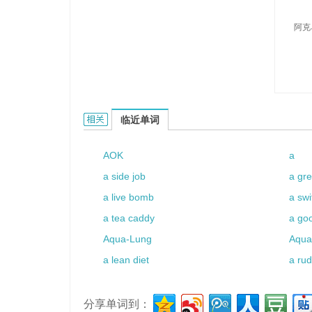
阿克
Aqueu的相关资料：
临近单词
AOK
a
a side job
a gr
a live bomb
a swi
a tea caddy
a go
Aqua-Lung
Aquat
a lean diet
a rud
分享单词到：