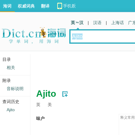
海词
权威词典
翻译
英 汉
|
汉语
|
上海话
广
目录
相关
附录
音标说明
Ajito
查词历史
英
美
Ajito
释义常用
味户