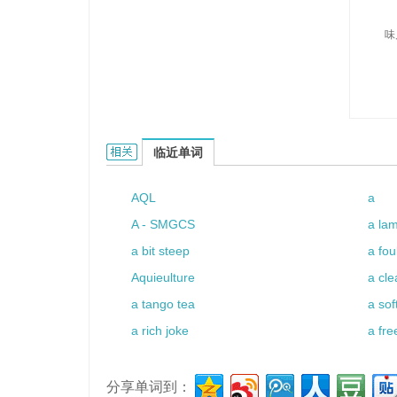
味
Ajito的相关资料：
临近单词
AQL
a
A - SMGCS
a la
a bit steep
a fou
Aquieulture
a cle
a tango tea
a sof
a rich joke
a fre
分享单词到：