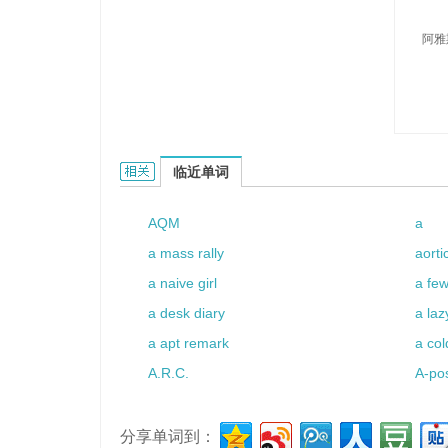
阿雅
Ajasse的相关资料：
临近单词
AQM
a
a mass rally
aorti
a naive girl
a fe
a desk diary
a laz
a apt remark
a col
A.R.C.
A-pos
分享单词到：