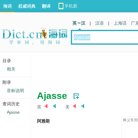
海词
权威词典
翻译
英 汉
|
汉语
|
上海话
广
目录
相关
附录
音标说明
Ajasse
查词历史
英
美
Ajasse
释义常用
阿雅斯