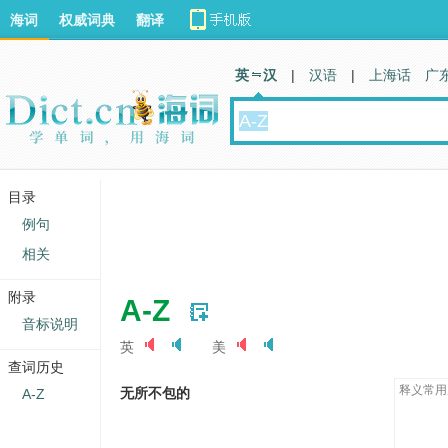
海词
权威词典
翻译
英 汉
|
汉语
|
上海话
广
目录
例句
相关
附录
A-Z
音标说明
英
美
查词历史
释义常用
无所不包的
A-Z