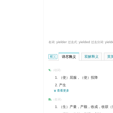
yielder
yielded
yiel
名词:
过去式:
过去分词:
yield的英文翻译是什么意思，词典释义
双解释义
英
详尽释义
v.
(动词)
（使）屈服，（使）投降
产生
查看更多
（被迫）放弃，让步
n.
(名词)
弯曲，屈曲
（生）产量，产额，收成，收获（
出产（作物），生产（作物）