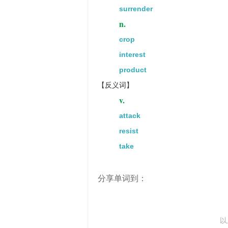
surrender
n.
crop
interest
product
【反义词】
v.
attack
resist
take
分享单词到：
以