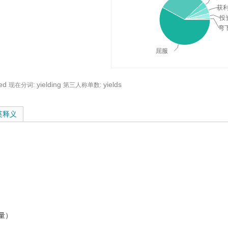
获
投
弯
屈服
ded
yielding
yields
现在分词:
第三人称单数:
与在线翻译：
英释义
量）