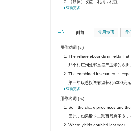
（投资）收益，利润，利益
同意，应允，答应，不再反对
查看更多
出产，生产，产出
倒塌，垮掉
产品
让路
回收（率）
有收获
yield的用法和样例：
常用短语
词
例句
屈服
给与，让与，让渡，让于，让出，交
击穿
生出
用作动词 (v.)
极限
服从，听从
The village abounds in fields that
凹进
那个村庄到处都是盛产玉米的农田
结于，结出（果实）
The combined investment is expecte
提供
第一年该总投资有望获利5000美
查看更多
带来
We' ve already made it clear that w
用作名词 (n.)
变形
我们已经表明我们不会屈服于压力
So if the share price rises and the
折断
The shelf is beginning to yield un
因此，如果股份上涨而股息不变，
缴出
架子被那么大的重量压得弯了下去
Wheat yields doubled last year.