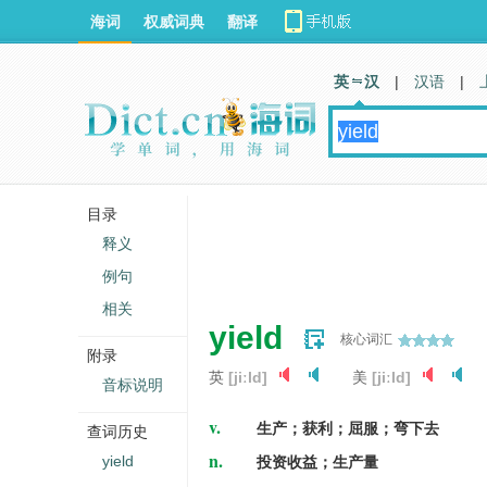
海词
权威词典
翻译
英 汉
|
汉语
|
目录
释义
例句
相关
yield
核心词汇
附录
英
[jiːld]
美
[jiːld]
音标说明
v.
生产；获利；屈服；弯下去
查词历史
n.
yield
投资收益；生产量