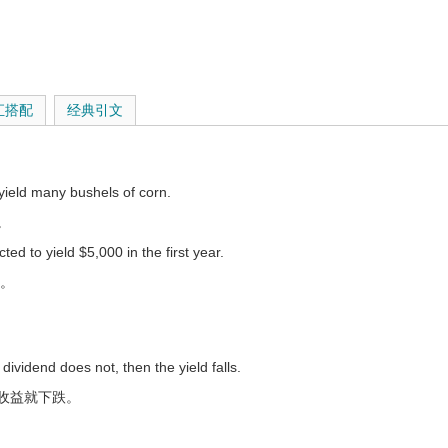
汇搭配
经典引文
出，尤指让位于，被...所取代，失去优先地位、领导权等
 yield many bushels of corn.
。
d to yield $5,000 in the first year.
元。
e will not yield to pressure.
。
 dividend does not, then the yield falls.
der that heavy weight.
收益就下跌。
。