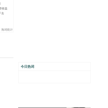
利
资收益
下去
海词统计
今日热词