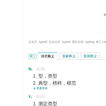
typed
typed
typing
过去式:
过去分词:
现在分词:
第三人称
type的英文翻译是什么意思，词典释义与在线翻译：
双解释义
英英释义
详尽释义
n.
(名词)
型，类型
典型，榜样，模范
查看更多
符号
v.
(动词)
象征
测定类型
字体