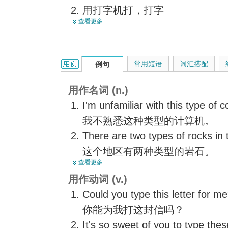
用打字机打，打字
标志
查看更多
作为…的典型，成为...的典型
<口>具有某种特点的人
把…分类，使归属为某一类型
古怪的人
代表，象征
图案
type的用法和样例：
常用短语
词汇搭配
例句
付排
<俚>打字机
【医】鉴定（血型）
型式，样式
用作名词 (n.)
分配（演员）演不同类型的角色
典型人物
I'm unfamiliar with this type of 
打印， 翻印
模式标本
我不熟悉这种类型的计算机。
分型，定型
【印】铅字，活字
There are two types of rocks in 
预示
这个地区有两种类型的岩石。
具有…的特质
查看更多
I don't think she's the artistic ty
用作动词 (v.)
我认为她不属艺术家那类的人。
Could you type this letter for m
你能为我打这封信吗？
It's so sweet of you to type thes