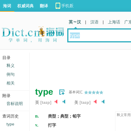
海词
权威词典
翻译
英 汉
|
汉语
|
上海话
广
目录
释义
例句
相关
type
基本词汇
附录
英
[taɪp]
美
[taɪp]
音标说明
n.
释义常用
查词历史
类型；典型；铅字
v.
type
打字