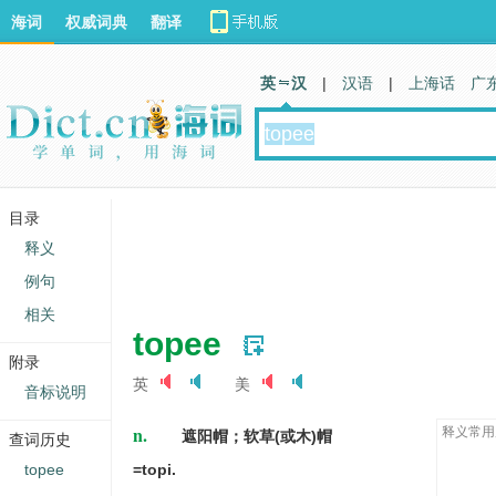
海词
权威词典
翻译
英 汉
|
汉语
|
上海话
广
目录
释义
例句
相关
topee
附录
英
美
音标说明
n.
释义常用
遮阳帽；软草(或木)帽
查词历史
topee
=topi.