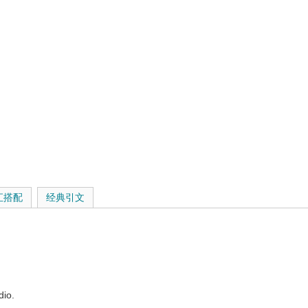
品
汇搭配
经典引文
dio.