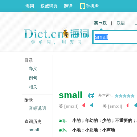
海词
权威词典
翻译
英 汉
|
汉语
|
目录
释义
例句
相关
small
基本词汇
附录
英
[smɔːl]
美
[smɔːl]
音标说明
adj.
小的；年幼的；少的；不重要的；
查词历史
adv.
small
小地；小块地；小声地