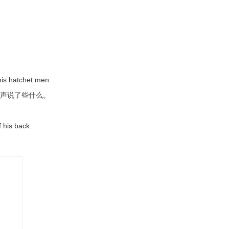
he small print.
分。
aribbean and came to Britain as a small child.
国，年幼时来到英国。
is hatchet men.
ry.
轻声说了些什么。
 decision making.
f his back.
作用。
rdly worth talking about.
讨论。
death for quite a small fault.
打致死。