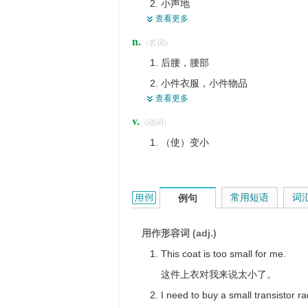
小声地
小写的
查看更多
（成为）小块地
卑劣的
n.
(名词)
轻轻地
小心眼儿的
后腰，腰部
小气地
不多的，少的
小件衣服，小件物品
卑鄙地，轻蔑地
为情况不太坏而庆幸
查看更多
细小部分，狭小部分
小规模地，小型地
显得矮人一截，愧不如人
v.
(动词)
小物，小东西，琐碎东西，零星物
些微地
吝啬的
（使）变小
身分低的人
儿童，矮小的人
幼小的动物
small的用法和样例：
常用短语
词
例句
内衣裤，短裤
用作形容词 (adj.)
This coat is too small for me.
这件上衣对我来说太小了。
I need to buy a small transistor ra