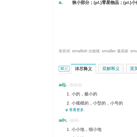
n.
狭小部分；(pl.)零星物品；(pl.)
smallish
smaller
sma
形容词:
比较级:
最高级:
small的英文翻译是什么意思，词典释义
双解释义
英
详尽释义
adj.
(形容词)
小的，极小的
小规模的，小型的，小号的
查看更多
些微的，琐细的
adv.
(副词)
幼小的，年幼的
小小地，细小地
不重要的