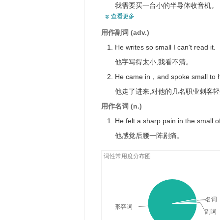
我需要买一台小的半导体收音机。
查看更多
The penalty clause was hidden in t
用作副词 (adv.)
惩罚条款印在不起眼的小号字体部
He writes so small I can't read it.
She was born in Dominica in the C
他字写得太小,我看不清。
她出生在加勒比海的多米尼加共和
He came in，and spoke small to h
I can't get by on such a small sala
他走了进来,对他的几名职业刺客
我薪水这么少无法生活。
用作名词 (n.)
His words had a small part in her
He felt a sharp pain in the small o
他的话在她作决定时只起了很少的
他感觉后腰一阵剧痛。
He played a small part in the play.
他在这出戏里演一个小角色。
词性常用度分布图
It's such a small point that it's ha
这个问题一点都不重要,都不值得
Many black slaves were flogged to 
名词
形容词
许多黑奴因一点很小的过失而被鞭
副词