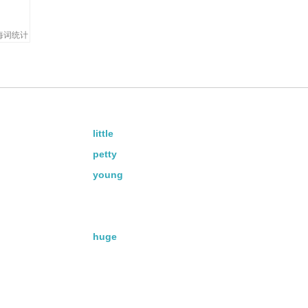
ent.
海词统计
little
petty
young
huge