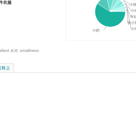
小件衣服
小
小
年
狭小
小
小的
llest
smallness
名词:
与在线翻译：
英释义