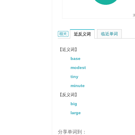
It is small of her to wish for paym
她还希望得到报酬, 真小气。
small的相关资料：
临近单词
近反义词
【近义词】
base
modest
tiny
minute
【反义词】
big
large
分享单词到：