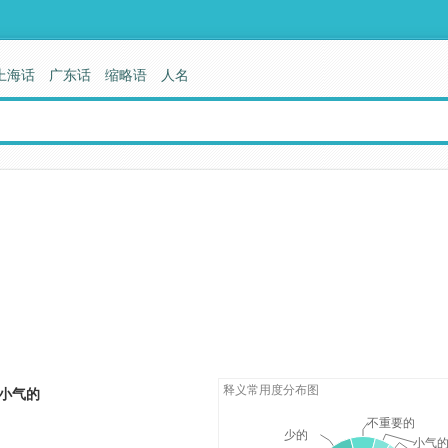
上海话
广东话
缩略语
人名
释义常用度分布图
小气的
不重要的
少的
小气