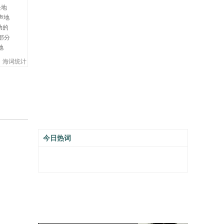
块地
声地
幼的
部分
地
海词统计
今日热词