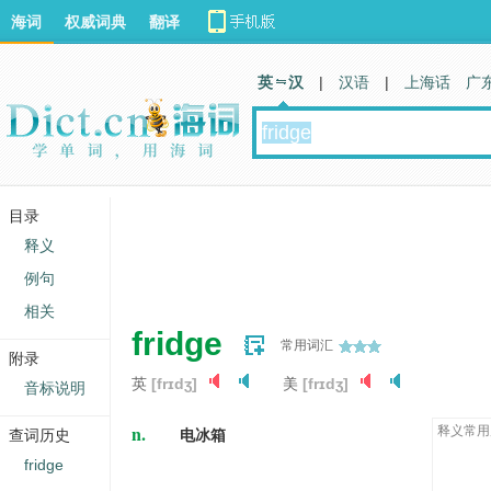
海词
权威词典
翻译
英 汉
|
汉语
|
上海话
广
目录
释义
例句
相关
fridge
常用词汇
附录
英
[frɪdʒ]
美
[frɪdʒ]
音标说明
n.
释义常用
查词历史
电冰箱
fridge