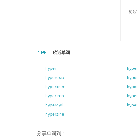
海波
hyperco的相关资料：
临近单词
hyper
hyper
hyperexia
hype
hypericum
hype
hypertron
hype
hypergyri
hyper
hyperzine
分享单词到：