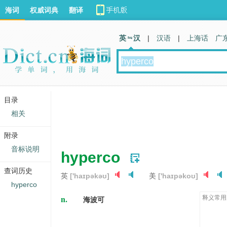
海词
权威词典
翻译
英 汉
|
汉语
|
上海话
广
目录
相关
附录
音标说明
hyperco
查词历史
英
['haɪpəkəʊ]
美
['haɪpəkoʊ]
hyperco
n.
释义常用
海波可