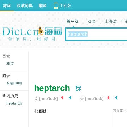
海词
权威词典
翻译
英 汉
|
汉语
|
上海话
广
目录
相关
附录
音标说明
heptarch
查词历史
英
[hep'tɑːk]
美
[hep'tɑːk]
heptarch
释义常用
七原型