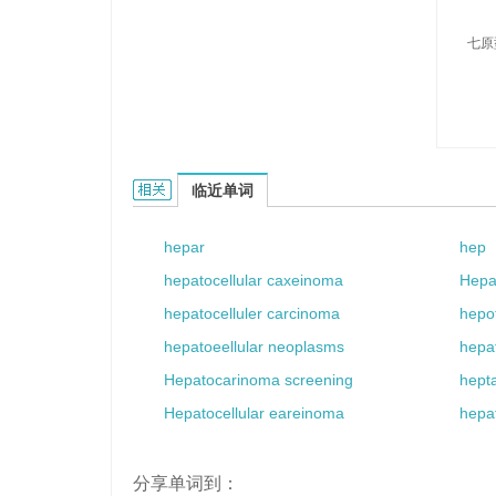
七原
heptarch的相关资料：
临近单词
hepar
hep
hepatocellular caxeinoma
Hepa
hepatocelluler carcinoma
hepot
hepatoeellular neoplasms
hepat
Hepatocarinoma screening
hept
Hepatocellular eareinoma
hepa
分享单词到：