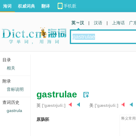
海词
权威词典
翻译
英 汉
|
汉语
|
上海话
广
目录
相关
附录
音标说明
gastrulae
查词历史
英
['ɡæstrjʊliː]
美
['ɡæstrjʊliː]
gastrula
释义常用
原肠胚