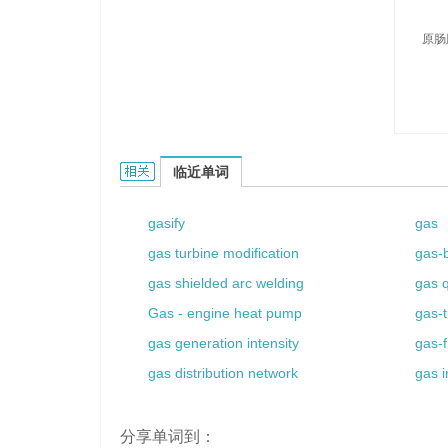
原肠
gastrulae的相关资料：
临近单词
gasify
gas
gas turbine modification
gas-b
gas shielded arc welding
gas 
Gas - engine heat pump
gas-t
gas generation intensity
gas-f
gas distribution network
gas i
分享单词到：