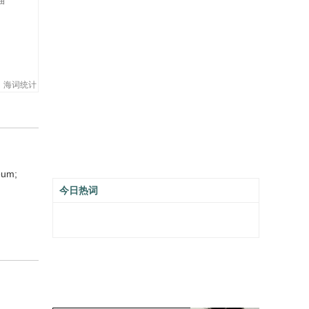
油
海词统计
eum;
今日热词