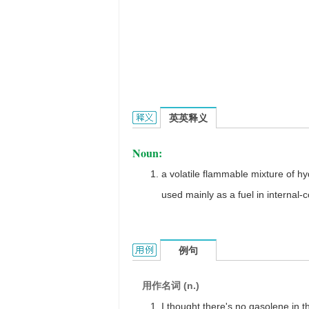
gasolene的英文翻译是什么意思，词
英英释义
Noun:
a volatile flammable mixture of 
used mainly as a fuel in internal
gasolene的用法和样例：
例句
用作名词 (n.)
I thought there's no gasolene in t