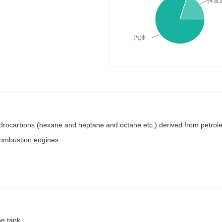
挥发
汽油
典释义与在线翻译：
hydrocarbons (hexane and heptane and octane etc.) derived from petrol
-combustion engines
he tank.