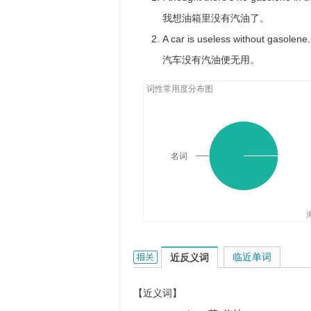
我想油箱里没有汽油了。
A car is useless without gasolene.
汽车没有汽油便无用。
词性常用度分布图
名词
gasolene的相关资料：
临近单词
近反义词
【近义词】