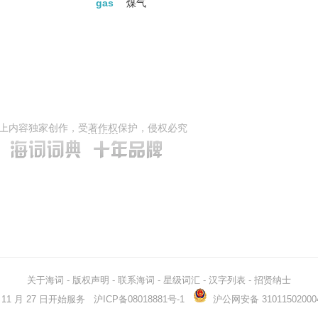
gas
煤气
上内容独家创作，受
著作权
保护，侵权必究
关于海词
-
版权声明
-
联系海词
-
星级词汇
-
汉字列表
-
招贤纳士
03 年 11 月 27 日开始服务
沪ICP备08018881号-1
沪公网安备 31011502000