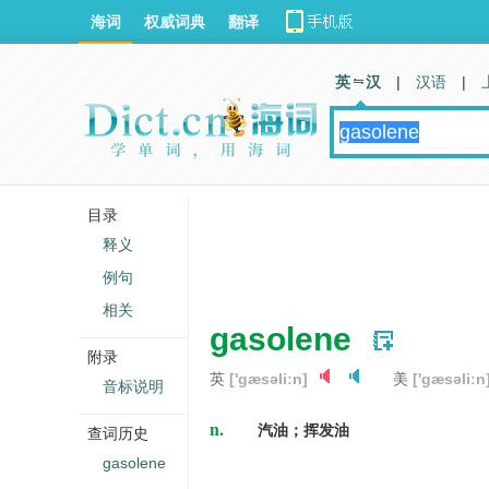
海词
权威词典
翻译
英 汉
|
汉语
|
目录
释义
例句
相关
gasolene
附录
英
['gæsəliːn]
美
['gæsəliːn
音标说明
n.
汽油；挥发油
查词历史
gasolene