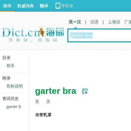
海词
权威词典
翻译
英 汉
|
汉语
|
上海话
广
目录
相关
附录
音标说明
garter bra
查词历史
英
美
garter b
吊带乳罩