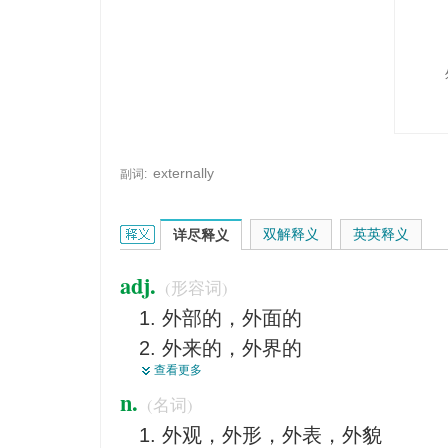
externally
副词:
external的英文翻译是什么意思，词典释义与在线翻
双解释义
英英释义
详尽释义
adj.
(形容词)
外部的，外面的
外来的，外界的
查看更多
外国的，对外的
n.
(名词)
表面的，外表的，外观的，外貌
外观，外形，外表，外貌
客观的