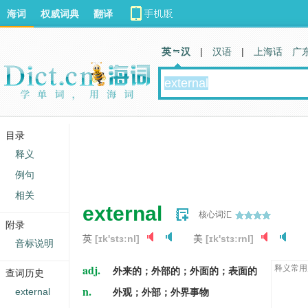
海词
权威词典
翻译
英 汉
|
汉语
|
上海话
广
目录
释义
例句
相关
external
核心词汇
附录
英
[ɪk'stɜːnl]
美
[ɪk'stɜːrnl]
音标说明
adj.
释义常用
外来的；外部的；外面的；表面的
查词历史
n.
external
外观；外部；外界事物