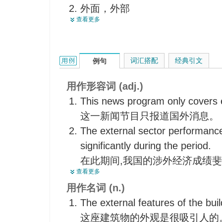
外面，外部
肤浅的，浅薄的
查看更多
外部情况，外表状况
【哲】外界的
外来
非本质的，偶然的
形式，表面性
表面上的，形式上的
external的用法和样例：
词汇搭配
经典引文
例句
外在形式
外部世界的，物质（世界）的
外界事物
【药】外用的
用作形容词 (adj.)
<英>参加学位考试的校外学生的
This news program only covers 
<英>在别处修课之后来参加学
这一新闻节目只报道国外消息。
The external sector performanc
significantly during the period.
在此期间,我国的涉外经济成绩
查看更多
This force takes two forms, one 
用作名词 (n.)
这个权力有两种形式:一种是对内
The external features of the buil
All his injuries are external.
这座建筑物的外观是很吸引人的
他受的伤都是外伤。