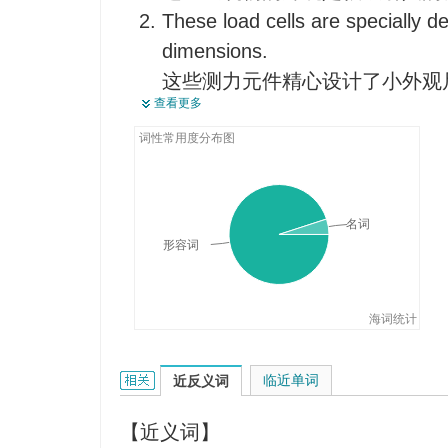
These load cells are specially d
dimensions.
这些测力元件精心设计了小外观
查看更多
He is just listening in external o
他正在那房间的外面留神听着。
词性常用度分布图
名词
形容词
海词统计
external的相关资料：
临近单词
近反义词
【近义词】