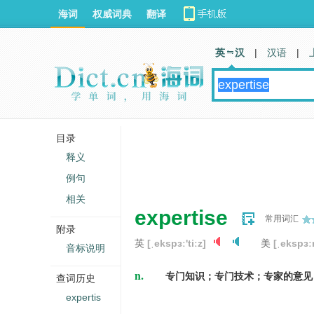
海词
权威词典
翻译
英 汉
|
汉语
|
目录
释义
例句
相关
expertise
常用词汇
附录
英
[ˌekspɜː'tiːz]
美
[ˌekspɜːr
音标说明
n.
专门知识；专门技术；专家的意见
查词历史
expertis