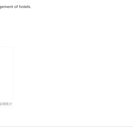
gement of hotels.
on the ski slopes.
。
its own expertise in the area of computer programming.
发出自己的专门技术。
eople what would look good on them.
家的意见。
ith occasional communication .They need continuous access to busines
海词统计
获得生存，而是要不断听取商业专家的意见。