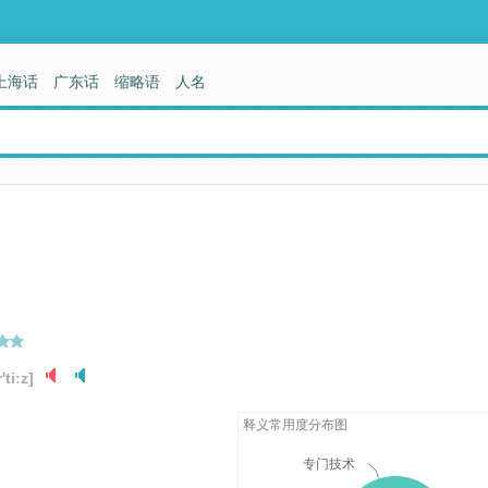
上海话
广东话
缩略语
人名
'tiːz]
释义常用度分布图
专门技术