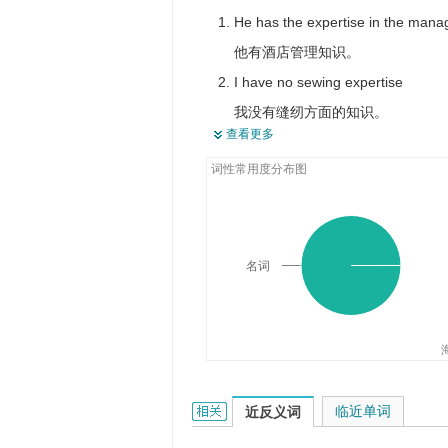
鉴定书
He has the expertise in the mana
他有酒店管理知识。
I have no sewing expertise
我没有缝纫方面的知识。
查看更多
We were amazed at his expertise 
词性常用度分布图
他斜坡滑雪的技能使我们赞叹不已
The company is eager to develop 
该公司希望能在计算机程序领域开
They have the expertise to tell p
名词
他们给些怎么样看上去比较好的专
Lightweight teams cannot exist w
expertise.
轻量级团队不可能通过偶然的交流
expertise的相关资料：
临近单词
近反义词