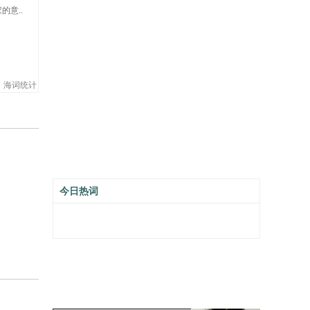
的意..
海词统计
今日热词