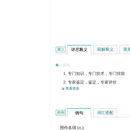
expertise的英文翻译是什么意思，词
双解释义
英
详尽释义
n.
(名词)
专门知识，专门技术，专门技能
专家鉴定，鉴定，专家评价
查看更多
专长
专门化
专业
expertise的用法和样例：
词汇搭配
例句
成就
专家的意见
用作名词 (n.)