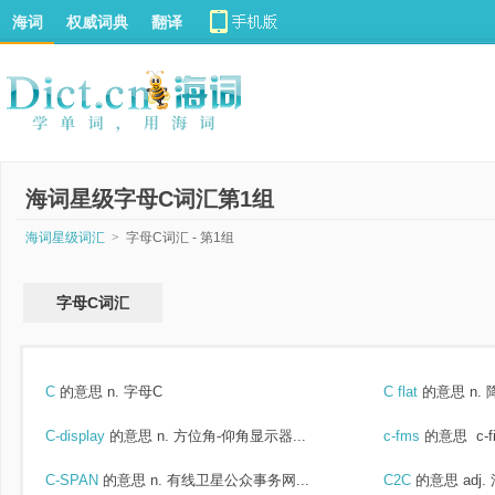
海词
权威词典
翻译
海词星级字母C词汇第1组
海词星级词汇
>
字母C词汇 - 第1组
字母C词汇
C
的意思
n. 字母C
C flat
的意思
n.
C-display
的意思
n. 方位角-仰角显示器...
c-fms
的意思
c-f
C-SPAN
的意思
n. 有线卫星公众事务网...
C2C
的意思
adj