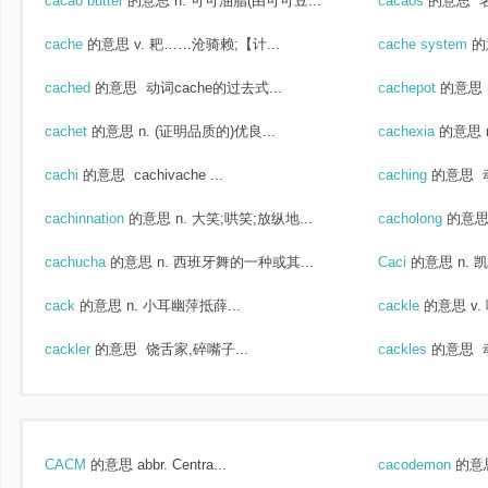
cacao butter
的意思
n. 可可油脂(由可可豆...
cacaos
的意思
名
cache
的意思
v. 耙……沧骑赖;【计...
cache system
的
cached
的意思
动词cache的过去式...
cachepot
的意思
cachet
的意思
n. (证明品质的)优良...
cachexia
的意思
cachi
的意思
cachivache ...
caching
的意思
cachinnation
的意思
n. 大笑;哄笑;放纵地...
cacholong
的意
cachucha
的意思
n. 西班牙舞的一种或其...
Caci
的意思
n. 
cack
的意思
n. 小耳幽萍抵薛...
cackle
的意思
v
cackler
的意思
饶舌家,碎嘴子...
cackles
的意思
动
CACM
的意思
abbr. Centra...
cacodemon
的意