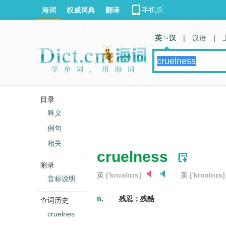
海词
权威词典
翻译
英 汉
|
汉语
|
目录
释义
例句
相关
cruelness
附录
英
['krʊəlnɪs]
美
['krʊəlnɪs]
音标说明
n.
残忍；残酷
查词历史
cruelnes