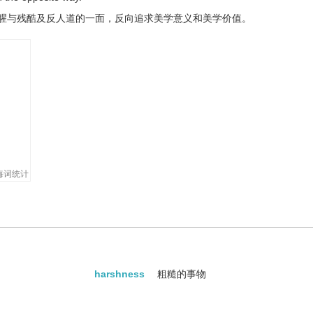
腥与残酷及反人道的一面，反向追求美学意义和美学价值。
海词统计
harshness
粗糙的事物