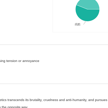
残酷
典释义与在线翻译：
using tension or annoyance
tics transcends its brutality, cruelness and anti-humanity, and pursues 
n the opposite way.