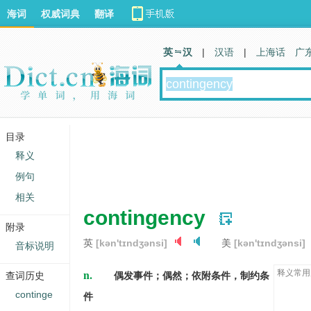
海词
权威词典
翻译
英 汉
|
汉语
|
上海话
广
目录
释义
例句
相关
contingency
附录
英
[kən'tɪndʒənsi]
美
[kən'tɪndʒənsi]
音标说明
n.
释义常用
查词历史
偶发事件；偶然；依附条件，制约条
continge
件