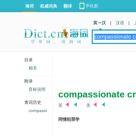
海词
权威词典
翻译
英 汉
|
汉语
|
目录
相关
附录
音标说明
compassionate cr
查词历史
英
美
compassi
同情犯罪学