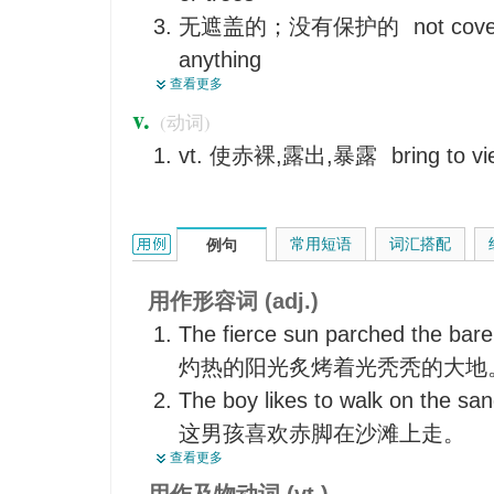
无遮盖的；没有保护的
not cove
anything
查看更多
空的
empty; containing nothing
v.
(动词)
仅够的；最基本的；最简单的
ju
vt. 使赤裸,露出,暴露
bring to v
or simple
bare的用法和样例：
常用短语
词汇搭配
例句
用作形容词 (adj.)
The fierce sun parched the bare
灼热的阳光炙烤着光秃秃的大地
The boy likes to walk on the san
这男孩喜欢赤脚在沙滩上走。
查看更多
The little room was almost bare o