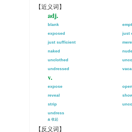
【近义词】
adj.
blank
emp
exposed
just
just sufficient
mere
naked
nud
unclothed
unco
undressed
vaca
v.
expose
ope
reveal
sho
strip
unco
undress
收起
【反义词】