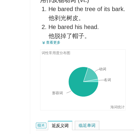
用作及物动词 (vt.)
这个小房间几乎没有什么家俱。
He bared the tree of its bark.
A bare word would be enough f
他剥光树皮。
对我来说一句话就够了。
He bared his head.
他脱掉了帽子。
查看更多
The dog bared its teeth.
狗露出了牙齿。
词性常用度分布图
He bared his heart to the girl.
动词
他向这个女孩吐露自己的真情。
名词
形容词
海词统计
bare的相关资料：
临近单词
近反义词