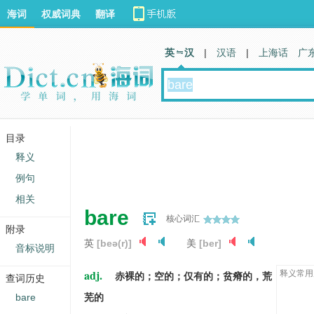
海词
权威词典
翻译
英 汉
|
汉语
|
上海话
广
目录
释义
例句
相关
bare
核心词汇
附录
英
[beə(r)]
美
[ber]
音标说明
adj.
释义常用
赤裸的；空的；仅有的；贫瘠的，荒
查词历史
bare
芜的