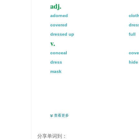
adj.
adorned
clot
covered
dres
dressed up
full
v.
conceal
cove
dress
hide
mask
查看更多
分享单词到：