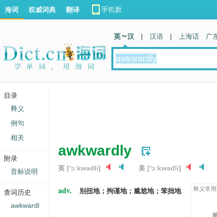
海词
权威词典
翻译
英 汉
|
汉语
|
上海话
广
目录
释义
例句
相关
awkwardly
附录
英
['ɔːkwədli]
美
['ɔːkwədli]
音标说明
adv.
释义常用
别扭地；拘谨地；尴尬地；笨拙地
查词历史
awkwardl