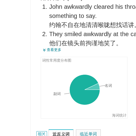
不方便地
John awkwardly cleared his throa
不舒服地
something to say.
难堪地
约翰不自在地清清喉咙想找话讲
不好意思
They smiled awkwardly at the c
为难地
他们在镜头前拘谨地笑了。
查看更多
困苦地
He shifted awkwardly from one fo
不大自然
他尴尬地把身体重心从一只脚换
词性常用度分布图
I landed awkwardly and twisted 
我笨拙地跌在地上，扭伤了脚踝
名词
副词
海词统计
awkwardly的相关资料：
临近单词
近反义词