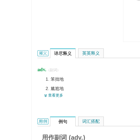
awkwardly的英文翻译是什么意思，词典释义与在
英英释义
详尽释义
adv.
(副词)
笨拙地
尴尬地
查看更多
难看地
不雅观地
无技巧地
awkwardly的用法和样例：
词汇搭配
例句
困难地
危险地
用作副词 (adv.)