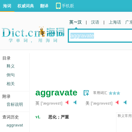
海词
权威词典
翻译
英 汉
|
汉语
|
上海话
广
目录
释义
例句
相关
aggravate
常用词汇
附录
英
['æɡrəveɪt]
美
['æɡrəveɪt]
音标说明
vt.
释义常用
查词历史
恶化；严重
aggravat