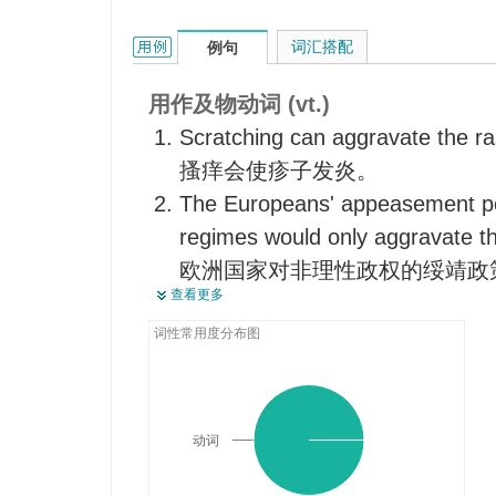
使发炎，刺激
aggravate的用法和样例：
词汇搭配
例句
增大，增加
用作及物动词 (vt.)
Scratching can aggravate the ra
搔痒会使疹子发炎。
The Europeans' appeasement pol
regimes would only aggravate t
欧洲国家对非理性政权的绥靖政
查看更多
This will aggravate the current s
resources caused by environmen
词性常用度分布图
这将会加剧由环境恶化而导致的
The lack of rain aggravated the
of food.
动词
干旱少雨使原本就很严重的粮食