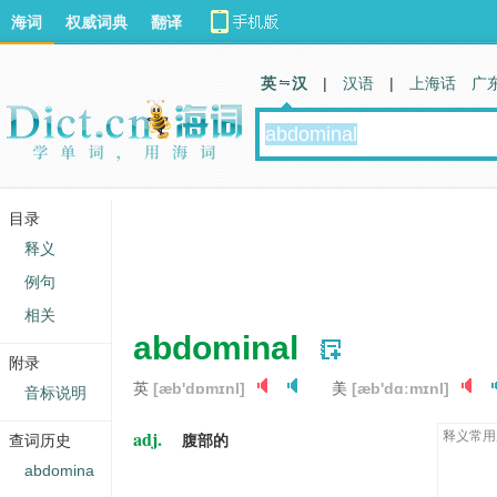
海词
权威词典
翻译
英 汉
|
汉语
|
上海话
广
目录
释义
例句
相关
abdominal
附录
英
[æb'dɒmɪnl]
美
[æb'dɑːmɪnl]
音标说明
adj.
释义常用
查词历史
腹部的
abdomina