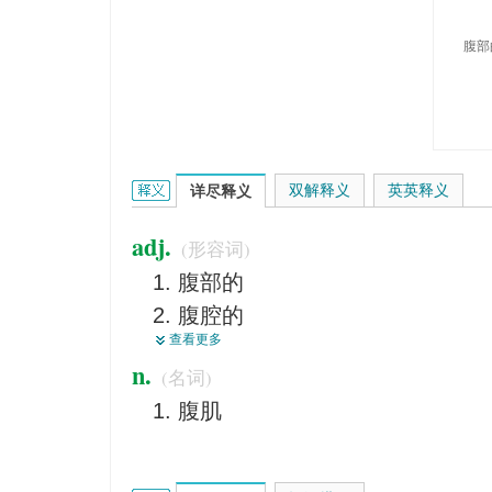
腹部
abdominal的英文翻译是什么意思，词典释义与在
双解释义
英英释义
详尽释义
adj.
(形容词)
腹部的
腹腔的
查看更多
【鱼】有腹鳍的
n.
(名词)
腹式的
腹肌
位于腹部的