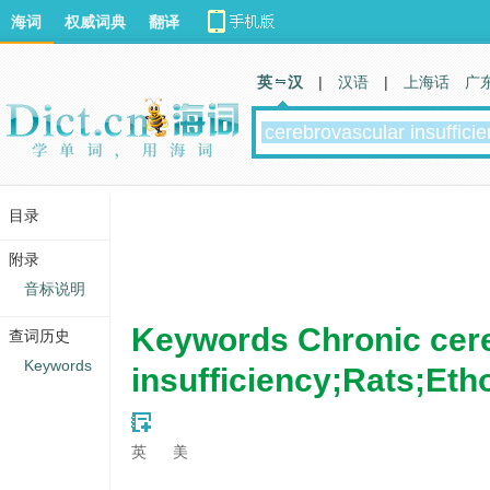
海词
权威词典
翻译
英 汉
|
汉语
|
上海话
广
目录
附录
音标说明
Keywords Chronic cer
查词历史
Keywords
insufficiency;Rats;Eth
英
美