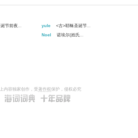
诞节前夜...
yule
<古>耶稣圣诞节...
Noel
诺埃尔(姓氏...
上内容独家创作，受
著作权
保护，侵权必究