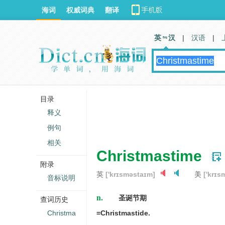
海词
权威词典
翻译
英 汉
|
汉语
|
目录
释义
例句
相关
Christmastime
附录
英
['krɪsməstaɪm]
美
['krɪs
音标说明
n.
圣诞节期
查词历史
Christma
=Christmastide.