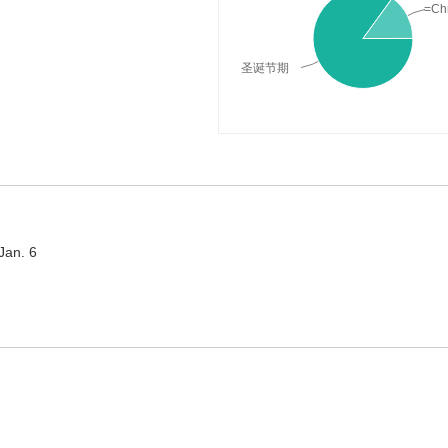
=Chr
圣诞节期
思，词典释义与在线翻译：
Jan. 6