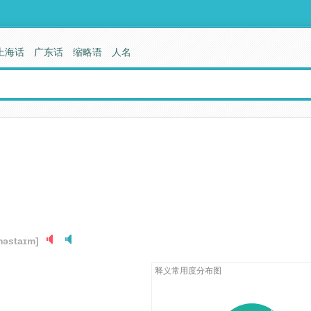
上海话
广东话
缩略语
人名
məstaɪm]
释义常用度分布图