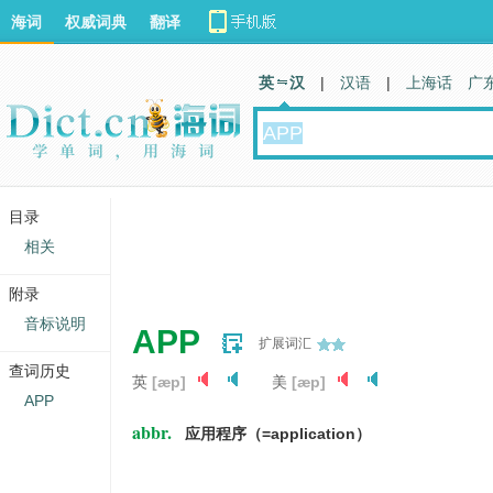
海词
权威词典
翻译
英 汉
|
汉语
|
上海话
广
目录
相关
附录
音标说明
APP
扩展词汇
查词历史
英
[æp]
美
[æp]
APP
abbr.
应用程序（=application）