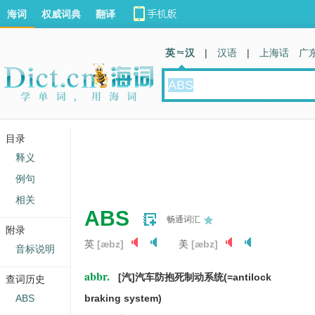
海词
权威词典
翻译
英 汉
|
汉语
|
上海话
广
目录
释义
例句
相关
ABS
畅通词汇
附录
英
[æbz]
美
[æbz]
音标说明
abbr.
[汽]汽车防抱死制动系统(=antilock
查词历史
ABS
braking system)