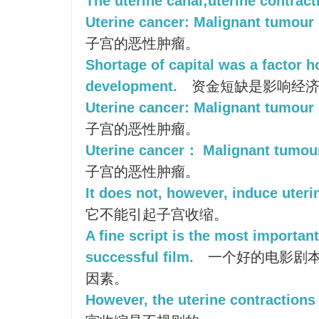
The uterine canal;uterine contract
Uterine cancer: Malignant tumour 
子宫的恶性肿瘤。
Shortage of capital was a factor 
development.
资金短缺是影响经济
Uterine cancer: Malignant tumour 
子宫的恶性肿瘤。
Uterine cancer： Malignant tumour
子宫的恶性肿瘤。
It does not, however, induce uteri
它不能引起子宫收缩。
A fine script is the most important
successful film.
一个好的电影剧
因素。
However, the uterine contractions 