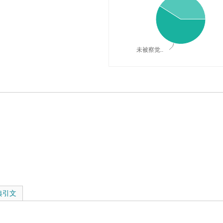
未被察觉..
词典释义与在线翻译：
典引文