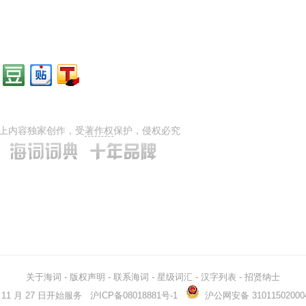
上内容独家创作，受
著作权
保护，侵权必究
关于海词
-
版权声明
-
联系海词
-
星级词汇
-
汉字列表
-
招贤纳士
03 年 11 月 27 日开始服务
沪ICP备08018881号-1
沪公网安备 31011502000