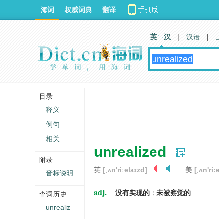
海词
权威词典
翻译
英 汉
|
汉语
|
目录
释义
例句
相关
unrealized
附录
英
[ˌʌn'riːəlaɪzd]
美
[ˌʌn'riː
音标说明
adj.
没有实现的；未被察觉的
查词历史
unrealiz