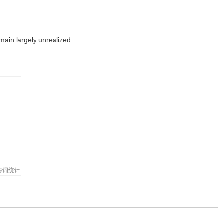
emain largely unrealized.
。
owers is the tremendous unrealized potency of man's own will.
被意识到的人自我意志的潜能。
海词统计