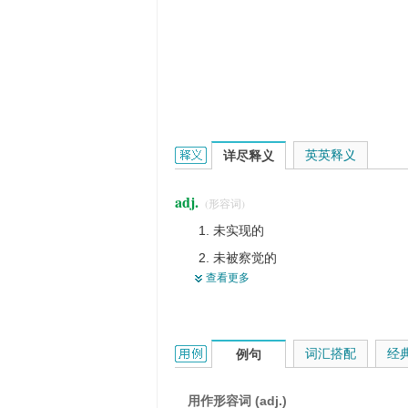
unrealized的英文翻译是什么意思，
英英释义
详尽释义
adj.
(形容词)
未实现的
未被察觉的
查看更多
没有实现的
没能实现的
不真实的
unrealized的用法和样例：
词汇搭配
经
例句
用作形容词 (adj.)