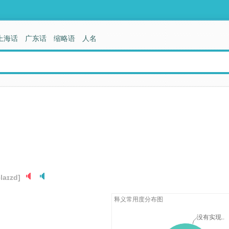
上海话
广东话
缩略语
人名
əlaɪzd]
释义常用度分布图
没有实现..