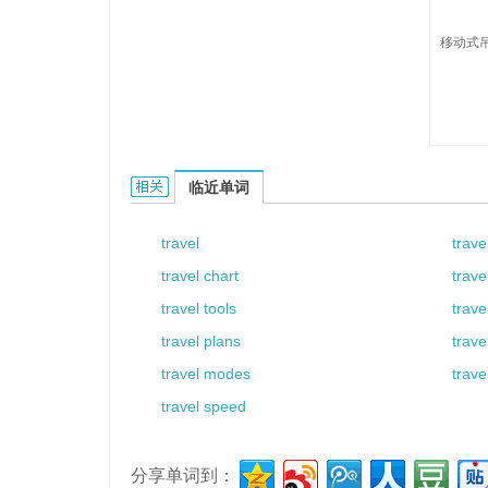
移动式吊
travelift的相关资料：
临近单词
travel
trave
travel chart
trave
travel tools
trave
travel plans
trave
travel modes
trave
travel speed
分享单词到：