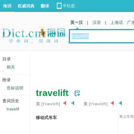
海词
权威词典
翻译
英 汉
|
汉语
|
上海话
广
目录
相关
附录
音标说明
travelift
查词历史
英
[t'rævlɪft]
美
[t'rævlɪft]
travelif
释义常用
移动式吊车