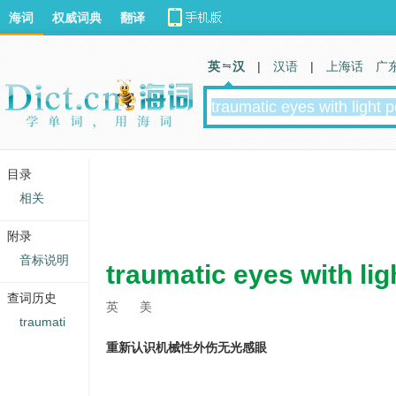
海词
权威词典
翻译
英 汉
|
汉语
|
上海话
广
目录
相关
附录
音标说明
traumatic eyes with lig
查词历史
英
美
traumati
重新认识机械性外伤无光感眼